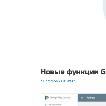
Новые функции Go
/
Common
/ От
Wezt